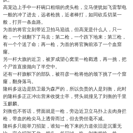
高宠边上手中一杆碗口粗细的虎头枪，立马便犹如飞雷掣电
一般的冲了进去，远者枪挑，近者棒打，如同砍瓜切菜一
般，打开一条血路。
为首的将官立刻带近卫拍马迎战，但高宠是什么人，只一
枪，一个就翻下了马去；第二枪，一个跌下地来；第三枪，
有一个个送了命；再一枪，为首的将官胸前添了一个血窟
窿。
另一杆大旗的近卫，被罗成望心窝里一枪戳透，再一挑，把
个尸首直接抛向了半空中。
还有一杆旗帜下的部队，被符彦一枪将他的颈下挑了一个窟
窿，翻身落马。
隆科多这边是防卫最为森严的，所以负责的人是刘衡，此时
的隆科多正正冲出营来收拢士卒，劈头就撞见了刘衡的千里
玉麒麟。
刘衡也不答话，劈面就是一枪，旁边近卫立马扑上去肉身拦
枪，带血的枪尖马上透骨而过，但去势丝毫不减。
隆科多只能举刀招架，谁知一枪下来的力道依旧是沉重无