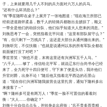
子，上来就要用几千人不到的兵力面对六万人的兵马。
“还有什么坏消息么？”
“有”季笙随即在桌子上展开了一张地图道：“现在海兰所部已
经前进道路怀柔县，数千人的轻骑兵都散出去掳掠了，顺义
一带全是他们的劫掠分队，他们似乎知道大人您来的消息。”
刘衡思考了一会，突然指着北平问道：“这里有部队留守么？”
“有，但只剩下一万残兵了，这还是大部分从通州撤出来的。”
刘衡听完，不仅扶额：“也就是说通州以东的所有军队全都在
前面被打没了对吧？”
季笙苦笑：“倒也不是，末将这里还有兴洲军五千人马。”
“八千人……够了，传信给北平军，就说辽东行台尚书令已经
来了，全力死守十四日便可，守下来了便是头功，我许他们
升官封爵，出身不论！”随后他又指着北平西边的石景山
道：“现在你们兴洲军随我拔营去这里扎营，通知下隆科多出
来接客了～”
“啊？隆科多可是有两万人！”季笙一脸不可置信的看着刘
衡：“大人……你确定？”
刘衡十分自信点点头，并转身走出府衙：“兵不贵多而贵精，