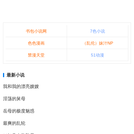
书包小说网
7色小说
色色漫画
（乱伦）妹汁NP
禁漫天堂
51动漫
最新小说
我和我的漂亮嫂嫂
淫荡的舅母
岳母的极度魅惑
最爽的乱轮