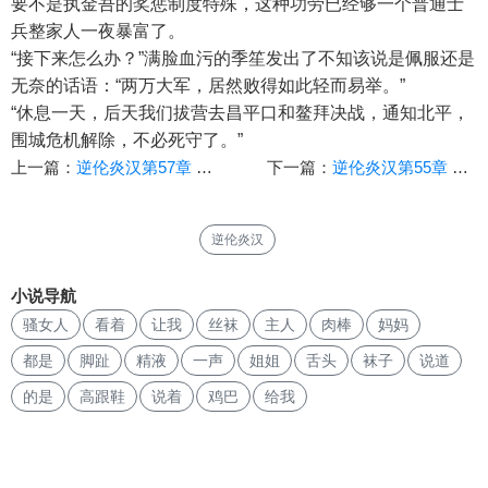
要不是执金吾的奖惩制度特殊，这种功劳已经够一个普通士
兵整家人一夜暴富了。
“接下来怎么办？”满脸血污的季笙发出了不知该说是佩服还是
无奈的话语：“两万大军，居然败得如此轻而易举。”
“休息一天，后天我们拔营去昌平口和鳌拜决战，通知北平，
围城危机解除，不必死守了。”
上一篇：
逆伦炎汉第57章 昌平口之战
下一篇：
逆伦炎汉第55章 后妈许诺
逆伦炎汉
小说导航
骚女人
看着
让我
丝袜
主人
肉棒
妈妈
都是
脚趾
精液
一声
姐姐
舌头
袜子
说道
的是
高跟鞋
说着
鸡巴
给我