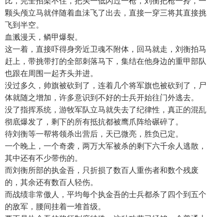
比，完全招架不住，把头一低闪过一枪，刘衡把枪一拎，一
颗头颅立马就伴随着血沬飞了出去，直接一穿三将其直接挑
飞到半空。
血溅漫天，鳞甲爆裂。
这一着，直接吓得身旁近卫魂不附体，回马就走，刘衡拍马
赶上，带挑带打的全部刺落马下，集结在他身边的重甲部队
也跟在周围一起齐头并进。
没过多久，帅旗被砍到了，连着几个将军旗也被砍到了，尸
体就随之增加，许多意识到不好的士兵开始往门外逃去。
没了指挥系统，游牧军队立马就失去了纪律性，真正的混乱
彻底爆发了，剩下的所有抵抗都被鹰爪阵给碾碎了。
待刘衡等一帮将领杀出营后，天已微亮，胜负已定。
一个晚上，一个奇袭，两万大军被杀的剩下六千余人逃散，
其中还有不少带伤的。
而刘衡所部的执金吾，只折损了数百人重伤者和数个残废
的，其余还有数百人轻伤。
而战绩非常傲人，平均每个执金吾的士兵都杀了四个到五个
的敌军，腰间挂着一堆首级。