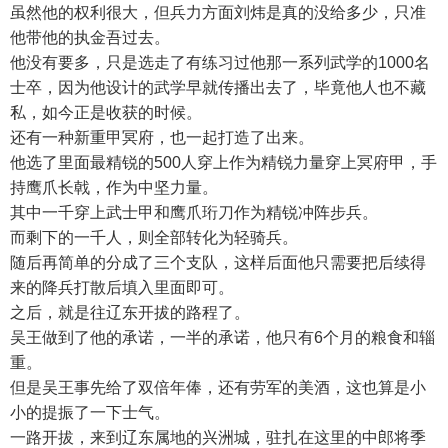
虽然他的权利很大，但兵力方面刘炜是真的没给多少，只准
他带他的执金吾过去。
他没有要多，只是选走了有练习过他那一系列武学的1000名
士卒，因为他设计的武学早就传播出去了，毕竟他人也不藏
私，如今正是收获的时候。
还有一种新重甲冥府，也一起打造了出来。
他选了里面最精锐的500人穿上作为精锐力量穿上冥府甲，手
持鹰爪长戟，作为中坚力量。
其中一千穿上武士甲和鹰爪珩刀作为精锐冲阵步兵。
而剩下的一千人，则全部转化为轻骑兵。
随后再简单的分成了三个支队，这样后面他只需要把后续得
来的降兵打散后填入里面即可。
之后，就是往辽东开拔的路程了。
吴王做到了他的承诺，一半的承诺，他只有6个月的粮食和辎
重。
但是吴王事先给了双倍年俸，还有劳军的美酒，这也算是小
小的提振了一下士气。
一路开拔，来到辽东属地的兴洲城，驻扎在这里的中郎将季