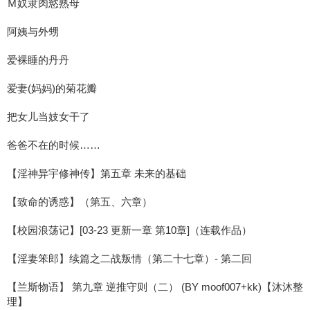
Ｍ奴隶肉慾熟母
阿姨与外甥
爱裸睡的丹丹
爱妻(妈妈)的菊花瓣
把女儿当妓女干了
爸爸不在的时候……
【淫神异宇修神传】第五章 未来的基础
【致命的诱惑】（第五、六章）
【校园浪荡记】[03-23 更新一章 第10章]（连载作品）
【淫妻笨郎】续篇之二战叛情（第二十七章）- 第二回
【兰斯物语】 第九章 逆推守则（二） (BY moof007+kk)【沐沐整
理】