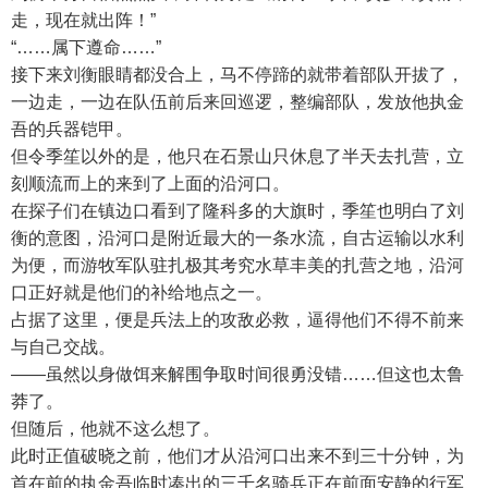
走，现在就出阵！”
“……属下遵命……”
接下来刘衡眼睛都没合上，马不停蹄的就带着部队开拔了，
一边走，一边在队伍前后来回巡逻，整编部队，发放他执金
吾的兵器铠甲。
但令季笙以外的是，他只在石景山只休息了半天去扎营，立
刻顺流而上的来到了上面的沿河口。
在探子们在镇边口看到了隆科多的大旗时，季笙也明白了刘
衡的意图，沿河口是附近最大的一条水流，自古运输以水利
为便，而游牧军队驻扎极其考究水草丰美的扎营之地，沿河
口正好就是他们的补给地点之一。
占据了这里，便是兵法上的攻敌必救，逼得他们不得不前来
与自己交战。
——虽然以身做饵来解围争取时间很勇没错……但这也太鲁
莽了。
但随后，他就不这么想了。
此时正值破晓之前，他们才从沿河口出来不到三十分钟，为
首在前的执金吾临时凑出的三千名骑兵正在前面安静的行军