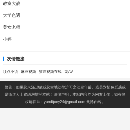
教室大战
大学色遇
美女老师
小婷
友情链接
顶点小说
麻豆视频
猫咪视频在线
黄AV
警告：如果您未滿18歲或您當地法律許可之法定年齡、或是對情色反感或
是衛道人士建議您離開本站！法律声明：本站内容均为网友上传，如有侵
权请联系：
yundtjoey24@gmail.com
删除内容。