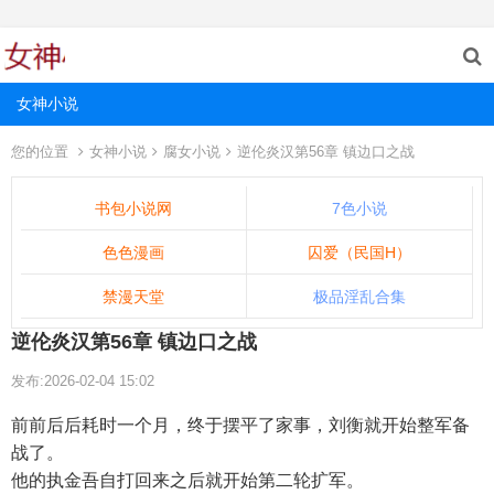
女神小说
您的位置
女神小说
腐女小说
逆伦炎汉第56章 镇边口之战
书包小说网
7色小说
色色漫画
囚爱（民国H）
禁漫天堂
极品淫乱合集
逆伦炎汉第56章 镇边口之战
发布:2026-02-04 15:02
前前后后耗时一个月，终于摆平了家事，刘衡就开始整军备
战了。
他的执金吾自打回来之后就开始第二轮扩军。