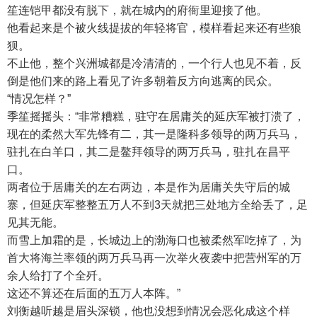
笙连铠甲都没有脱下，就在城内的府衙里迎接了他。
他看起来是个被火线提拔的年轻将官，模样看起来还有些狼
狈。
不止他，整个兴洲城都是冷清清的，一个行人也见不着，反
倒是他们来的路上看见了许多朝着反方向逃离的民众。
“情况怎样？”
季笙摇摇头：“非常糟糕，驻守在居庸关的延庆军被打溃了，
现在的柔然大军先锋有二，其一是隆科多领导的两万兵马，
驻扎在白羊口，其二是鳌拜领导的两万兵马，驻扎在昌平
口。
两者位于居庸关的左右两边，本是作为居庸关失守后的城
寨，但延庆军整整五万人不到3天就把三处地方全给丢了，足
见其无能。
而雪上加霜的是，长城边上的渤海口也被柔然军吃掉了，为
首大将海兰率领的两万兵马再一次举火夜袭中把营州军的万
余人给打了个全歼。
这还不算还在后面的五万人本阵。”
刘衡越听越是眉头深锁，他也没想到情况会恶化成这个样