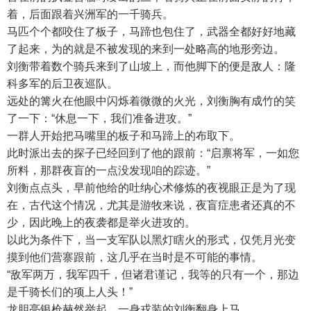
着，后面跟着兴洲军的一千骑兵。
马匹个个都咬住了板子，马蹄也包住了，武器全都好好地藏
了起来，为的就是不被发现的来到一处略高的地形旁边。
刘衡带着数个骑兵来到了山坡上，而他脚下的便是敌人：隆
科多军的后卫夜巡队。
远处的篝火在他眼中闪烁着微微的火光，刘衡胸有成竹的笑
了一下：“休息一下，我们准备进攻。”
一群人开始把马嘴里的板子和马蹄上的布取下。
此时派出去的探子已经回到了他的跟前：“启禀将军，一如您
所料，那群夜盲的一点没发现咱的踪迹。”
刘衡点点头，早前他给的吐纳心术修炼的夜视眼正是为了现
在，古代这个情况，尤其是游牧来说，夜盲症患者还真的不
少，因此晚上的夜袭都是举火进攻的。
以此为条件下，当一支军队以黑灯瞎火的形式，仅凭月光变
摸到他们营寨跟前，这几乎在当时是不可能的事情。
“敌军两万，我军四千，但诸君谨记，我等的只有一个，那边
是千骑长们的项上人头！”
龙胆亮银枪赫然举起，一身戎装的刘衡翻身上马。