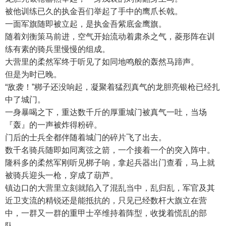
被他训练已久的执金吾们举起了手中的鹰爪长戟。
一面军旗随即被立起，是执金吾紫底金鹰旗。
随着刘衡策马前进，空气开始流动着肃杀之气，菱形阵在训
练有素的骑兵里慢慢的组成。
大营里的柔然军终于听见了如同地鸣般的轰然马蹄声。
但是为时已晚。
“敌袭！”梆子还没响起，凝聚着猛烈真气的龙胆亮银枪已经扎
中了城门。
一身暴喝之下，重达数千斤的厚重城门被真气一吐，当场
『轰』的一声被炸得粉碎。
门后的士兵全都伴随着城门的碎片飞了出去。
数千名骑兵随即如同离弦之箭，一个接着一个的突入阵中。
隆科多的柔然军刚听见梆子响，拿起兵器出门查看，马上就
被骑兵迎头一枪，穿成了葫芦。
镇边口的大营里立刻就陷入了混乱当中，乱归乱，军官及其
近卫支流的精锐还是能抵抗的，只见已经数杆大旗立在营
中，一群又一群的重甲士卒维持着阵型，收拢着慌乱的部
队。